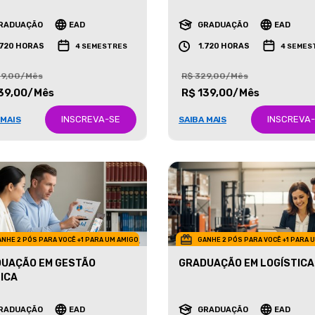
ETING
NEGÓCIOS IMOBILIÁRIOS
RADUAÇÃO
EAD
GRADUAÇÃO
EAD
.720 HORAS
1.720 HORAS
4 SEMESTRES
4 SEMES
29,00/Mês
R$ 329,00/Mês
39,00/Mês
R$ 139,00/Mês
INSCREVA-SE
INSCREVA
 MAIS
SAIBA MAIS
NHE 2 PÓS PARA VOCÊ +1 PARA UM AMIGO
GANHE 2 PÓS PARA VOCÊ +1 PARA 
UAÇÃO EM GESTÃO
GRADUAÇÃO EM LOGÍSTICA
ICA