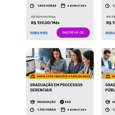
GRADUAÇÃO
EAD
G
1.800 HORAS
1
4 SEMESTRES
R$ 329,00/Mês
R$ 3
R$ 139,00/Mês
R$ 1
INSCREVA-SE
SAIBA MAIS
SAIBA
GANHE 2 PÓS PARA VOCÊ +1 PARA UM AMIGO
GA
GRADUAÇÃO EM PROCESSOS
GRAD
GERENCIAIS
PÚBL
GRADUAÇÃO
EAD
G
1.720 HORAS
1
4 SEMESTRES