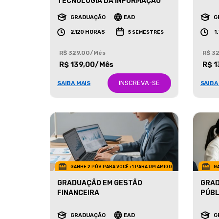
MARK
TECNOLOGIA DA INFORMAÇÃO
GRADUAÇÃO
EAD
G
2.120 HORAS
1
5 SEMESTRES
R$ 329,00/Mês
R$ 3
R$ 139,00/Mês
R$ 1
INSCREVA-SE
SAIBA MAIS
SAIBA
GANHE 2 PÓS PARA VOCÊ +1 PARA UM AMIGO
GA
GRADUAÇÃO EM GESTÃO
GRAD
FINANCEIRA
PÚBL