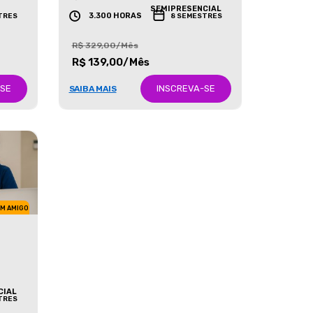
GRADUAÇÃO
SEMIPRESENCIAL
3.300 HORAS
TRES
8 SEMESTRES
R$ 329,00/Mês
R$ 139,00/Mês
-SE
INSCREVA-SE
SAIBA MAIS
UM AMIGO
CIAL
TRES