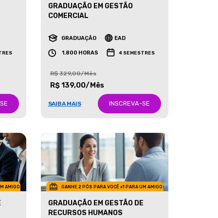
GRADUAÇÃO EM GESTÃO
COMERCIAL
GRADUAÇÃO
EAD
1.800 HORAS
TRES
4 SEMESTRES
R$ 329,00/Mês
R$ 139,00/Mês
-SE
INSCREVA-SE
SAIBA MAIS
UM AMIGO
GANHE 2 PÓS PARA VOCÊ +1 PARA UM AMIGO
E
GRADUAÇÃO EM GESTÃO DE