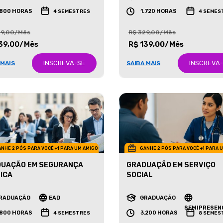
RADUAÇÃO
EAD
GRADUAÇÃO
EAD
.800 HORAS
1.720 HORAS
4 SEMESTRES
4 SEMES
29,00/Mês
R$ 329,00/Mês
39,00/Mês
R$ 139,00/Mês
INSCREVA-SE
INSCREVA
 MAIS
SAIBA MAIS
NHE 2 PÓS PARA VOCÊ +1 PARA UM AMIGO
GANHE 2 PÓS PARA VOCÊ +1 PARA 
UAÇÃO EM SEGURANÇA
GRADUAÇÃO EM SERVIÇO
ICA
SOCIAL
RADUAÇÃO
EAD
GRADUAÇÃO
SEMIPRESEN
.800 HORAS
3.200 HORAS
4 SEMESTRES
8 SEMES