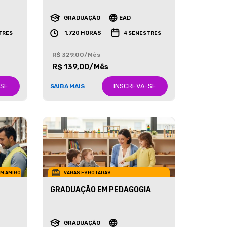
RECURSOS HUMANOS
GRADUAÇÃO
EAD
1.720 HORAS
TRES
4 SEMESTRES
R$ 329,00/Mês
R$ 139,00/Mês
-SE
INSCREVA-SE
SAIBA MAIS
UM AMIGO
VAGAS ESGOTADAS
GRADUAÇÃO EM PEDAGOGIA