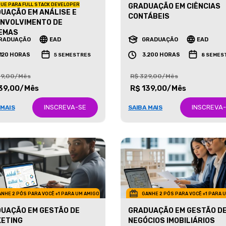
UE PARA FULL STACK DEVELOPER
GRADUAÇÃO EM CIÊNCIAS
UAÇÃO EM ANÁLISE E
CONTÁBEIS
NVOLVIMENTO DE
EMAS
RADUAÇÃO
EAD
GRADUAÇÃO
EAD
.120 HORAS
3.200 HORAS
5 SEMESTRES
8 SEMES
29,00/Mês
R$ 329,00/Mês
39,00/Mês
R$ 139,00/Mês
INSCREVA-SE
INSCREVA
 MAIS
SAIBA MAIS
NHE 2 PÓS PARA VOCÊ +1 PARA UM AMIGO
GANHE 2 PÓS PARA VOCÊ +1 PARA 
UAÇÃO EM GESTÃO DE
GRADUAÇÃO EM GESTÃO D