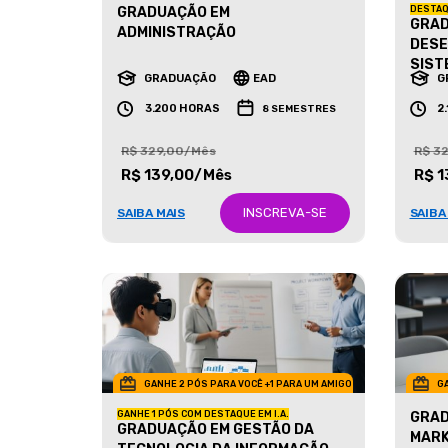
GRADUAÇÃO EM
DESTAQ
GRAD
ADMINISTRAÇÃO
DESE
SIST
GRADUAÇÃO
EAD
G
3.200 HORAS
2
8 SEMESTRES
R$ 329,00/Mês
R$ 3
R$ 139,00/Mês
R$ 1
INSCREVA-SE
SAIBA MAIS
SAIBA
GANHE 2 PÓS PARA VOCÊ +1 PARA UM AMIGO
GA
GANHE 1 PÓS COM DESTAQUE EM I.A.
GRAD
GRADUAÇÃO EM GESTÃO DA