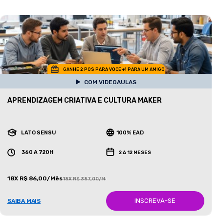
GANHE 2 POS PARA VOCE +1 PARA UM AMIGO
COM VIDEOAULAS
APRENDIZAGEM CRIATIVA E CULTURA MAKER
LATO SENSU
100% EAD
360 A 720H
2 A 12 MESES
18X R$ 86,00/Mês
18X R$ 387,00/Mês
INSCREVA-SE
SAIBA MAIS