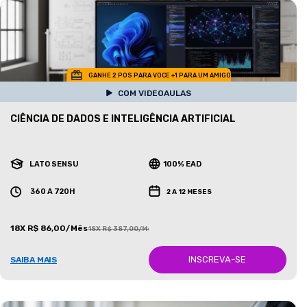
GANHE 2 POS PARA VOCE +1 PARA UM AMIGO
COM VIDEOAULAS
CIÊNCIA DE DADOS E INTELIGÊNCIA ARTIFICIAL
LATO SENSU
100% EAD
360 A 720H
2 A 12 MESES
18X R$ 86,00/Mês
18X R$ 387,00/Mês
INSCREVA-SE
SAIBA MAIS