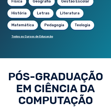
Física
Geografia
Gestão Escolar
História
Letras
Literatura
Matemática
Pedagogia
Teologia
Todos os Cursos de Educação
PÓS-GRADUAÇÃO
EM CIÊNCIA DA
COMPUTAÇÃO