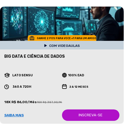
GANHE 2 POS PARA VOCE +1 PARA UM AMIGO
COM VIDEOAULAS
BIG DATA E CIÊNCIA DE DADOS
LATO SENSU
100% EAD
360 A 720H
2 A 12 MESES
18X R$ 86,00/Mês
18X R$ 387,00/Mês
INSCREVA-SE
SAIBA MAIS