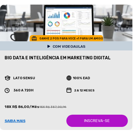
GANHE 2 POS PARA VOCE +1 PARA UM AMIGO
COM VIDEOAULAS
BIG DATA E INTELIGÊNCIA EM MARKETING DIGITAL
LATO SENSU
100% EAD
360 A 720H
2 A 12 MESES
18X R$ 86,00/Mês
18X R$ 387,00/Mês
INSCREVA-SE
SAIBA MAIS