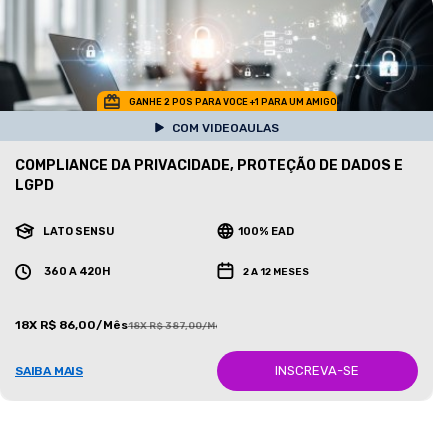
GANHE 2 POS PARA VOCE +1 PARA UM AMIGO
COM VIDEOAULAS
COMPLIANCE DA PRIVACIDADE, PROTEÇÃO DE DADOS E
LGPD
LATO SENSU
100% EAD
360 A 420H
2 A 12 MESES
18X R$ 86,00/Mês
18X R$ 387,00/Mês
INSCREVA-SE
SAIBA MAIS