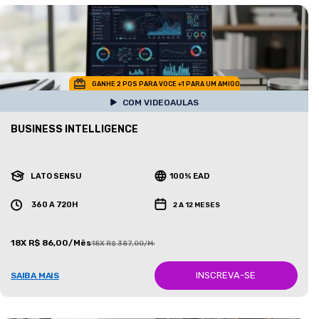
GANHE 2 POS PARA VOCE +1 PARA UM AMIGO
COM VIDEOAULAS
BUSINESS INTELLIGENCE
LATO SENSU
100% EAD
360 A 720H
2 A 12 MESES
18X R$ 86,00/Mês
18X R$ 387,00/Mês
INSCREVA-SE
SAIBA MAIS