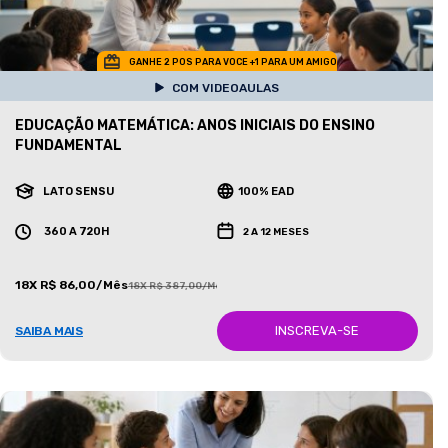
GANHE 2 POS PARA VOCE +1 PARA UM AMIGO
COM VIDEOAULAS
EDUCAÇÃO MATEMÁTICA: ANOS INICIAIS DO ENSINO
FUNDAMENTAL
LATO SENSU
100% EAD
360 A 720H
2 A 12 MESES
18X R$ 86,00/Mês
18X R$ 387,00/Mês
INSCREVA-SE
SAIBA MAIS