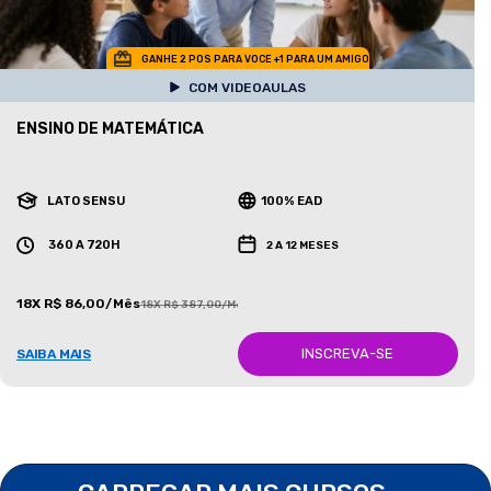
GANHE 2 POS PARA VOCE +1 PARA UM AMIGO
COM VIDEOAULAS
ENSINO DE MATEMÁTICA
LATO SENSU
100% EAD
360 A 720H
2 A 12 MESES
18X R$ 86,00/Mês
18X R$ 387,00/Mês
INSCREVA-SE
SAIBA MAIS