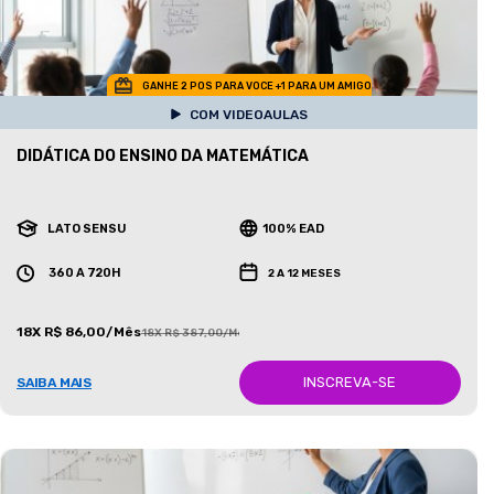
GANHE 2 POS PARA VOCE +1 PARA UM AMIGO
COM VIDEOAULAS
DIDÁTICA DO ENSINO DA MATEMÁTICA
LATO SENSU
100% EAD
360 A 720H
2 A 12 MESES
18X R$ 86,00/Mês
18X R$ 387,00/Mês
INSCREVA-SE
SAIBA MAIS