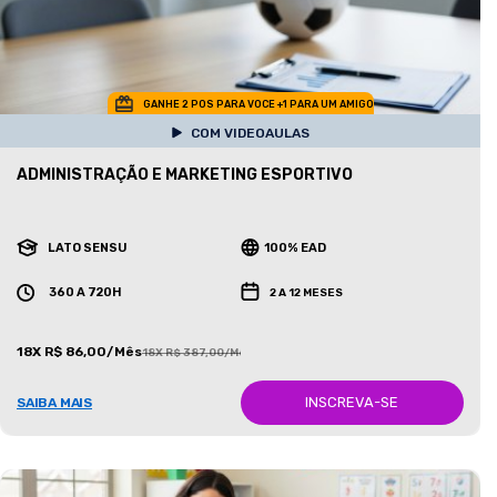
GANHE 2 POS PARA VOCE +1 PARA UM AMIGO
COM VIDEOAULAS
ADMINISTRAÇÃO E MARKETING ESPORTIVO
LATO SENSU
100% EAD
360 A 720H
2 A 12 MESES
18X R$ 86,00/Mês
18X R$ 387,00/Mês
INSCREVA-SE
SAIBA MAIS