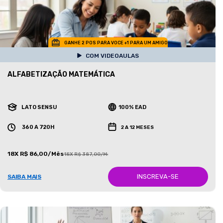
GANHE 2 POS PARA VOCE +1 PARA UM AMIGO
COM VIDEOAULAS
ALFABETIZAÇÃO MATEMÁTICA
LATO SENSU
100% EAD
360 A 720H
2 A 12 MESES
18X R$ 86,00/Mês
18X R$ 387,00/Mês
INSCREVA-SE
SAIBA MAIS