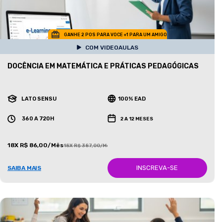
GANHE 2 POS PARA VOCE +1 PARA UM AMIGO
COM VIDEOAULAS
DOCÊNCIA EM MATEMÁTICA E PRÁTICAS PEDAGÓGICAS
LATO SENSU
100% EAD
360 A 720H
2 A 12 MESES
18X R$ 86,00/Mês
18X R$ 387,00/Mês
INSCREVA-SE
SAIBA MAIS