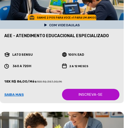
GANHE 2 POS PARA VOCE +1 PARA UM AMIGO
COM VIDEOAULAS
AEE - ATENDIMENTO EDUCACIONAL ESPECIALIZADO
LATO SENSU
100% EAD
360 A 720H
2 A 12 MESES
18X R$ 86,00/Mês
18X R$ 387,00/Mês
INSCREVA-SE
SAIBA MAIS