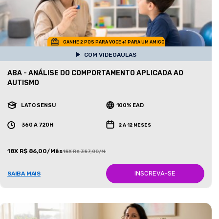
GANHE 2 POS PARA VOCE +1 PARA UM AMIGO
COM VIDEOAULAS
ABA - ANÁLISE DO COMPORTAMENTO APLICADA AO
AUTISMO
LATO SENSU
100% EAD
360 A 720H
2 A 12 MESES
18X R$ 86,00/Mês
18X R$ 387,00/Mês
INSCREVA-SE
SAIBA MAIS