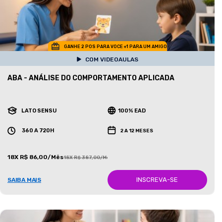
GANHE 2 POS PARA VOCE +1 PARA UM AMIGO
COM VIDEOAULAS
ABA - ANÁLISE DO COMPORTAMENTO APLICADA
LATO SENSU
100% EAD
360 A 720H
2 A 12 MESES
18X R$ 86,00/Mês
18X R$ 387,00/Mês
INSCREVA-SE
SAIBA MAIS