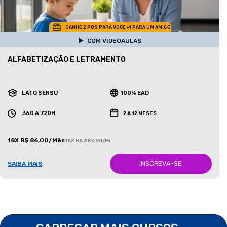
GANHE 2 POS PARA VOCE +1 PARA UM AMIGO
COM VIDEOAULAS
ALFABETIZAÇÃO E LETRAMENTO
LATO SENSU
100% EAD
360 A 720H
2 A 12 MESES
18X R$ 86,00/Mês
18X R$ 387,00/Mês
INSCREVA-SE
SAIBA MAIS