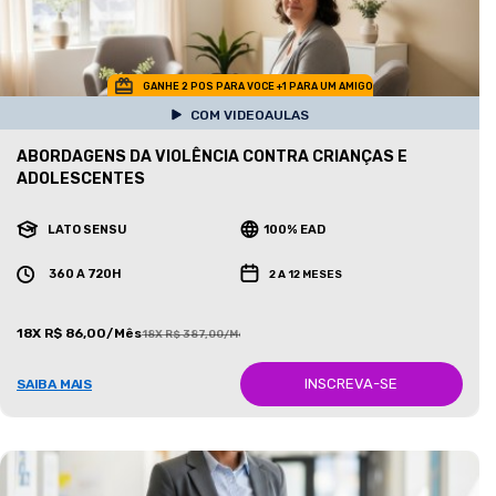
GANHE 2 POS PARA VOCE +1 PARA UM AMIGO
COM VIDEOAULAS
ABORDAGENS DA VIOLÊNCIA CONTRA CRIANÇAS E
ADOLESCENTES
LATO SENSU
100% EAD
360 A 720H
2 A 12 MESES
18X R$ 86,00/Mês
18X R$ 387,00/Mês
INSCREVA-SE
SAIBA MAIS