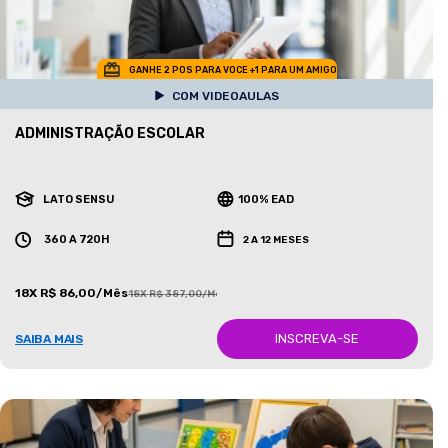
GANHE 2 POS PARA VOCE +1 PARA UM AMIGO
COM VIDEOAULAS
ADMINISTRAÇÃO ESCOLAR
LATO SENSU
100% EAD
360 A 720H
2 A 12 MESES
18X R$ 86,00/Mês
18X R$ 387,00/Mês
INSCREVA-SE
SAIBA MAIS