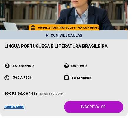
GANHE 2 POS PARA VOCE +1 PARA UM AMIGO
COM VIDEOAULAS
LÍNGUA PORTUGUESA E LITERATURA BRASILEIRA
LATO SENSU
100% EAD
360 A 720H
2 A 12 MESES
18X R$ 86,00/Mês
18X R$ 387,00/Mês
INSCREVA-SE
SAIBA MAIS