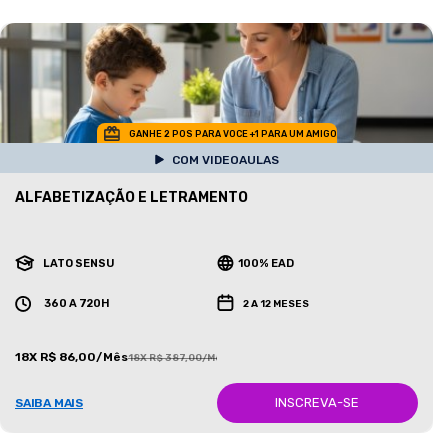
GANHE 2 POS PARA VOCE +1 PARA UM AMIGO
COM VIDEOAULAS
ALFABETIZAÇÃO E LETRAMENTO
LATO SENSU
100% EAD
360 A 720H
2 A 12 MESES
18X R$ 86,00/Mês
18X R$ 387,00/Mês
INSCREVA-SE
SAIBA MAIS