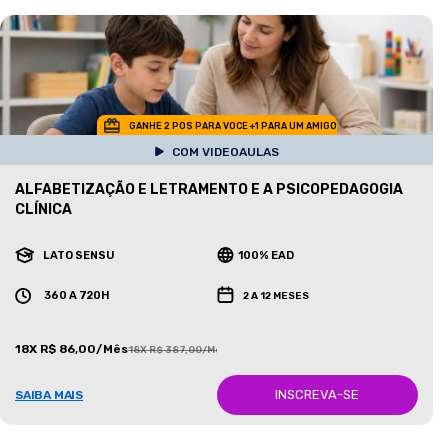
GANHE 2 POS PARA VOCE +1 PARA UM AMIGO
COM VIDEOAULAS
ALFABETIZAÇÃO E LETRAMENTO E A PSICOPEDAGOGIA
CLÍNICA
LATO SENSU
100% EAD
360 A 720H
2 A 12 MESES
18X R$ 86,00/Mês
18X R$ 387,00/Mês
INSCREVA-SE
SAIBA MAIS