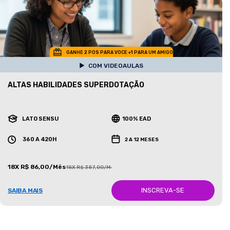
GANHE 2 POS PARA VOCE +1 PARA UM AMIGO
COM VIDEOAULAS
ALTAS HABILIDADES SUPERDOTAÇÃO
LATO SENSU
100% EAD
360 A 420H
2 A 12 MESES
18X R$ 86,00/Mês
18X R$ 387,00/Mês
INSCREVA-SE
SAIBA MAIS