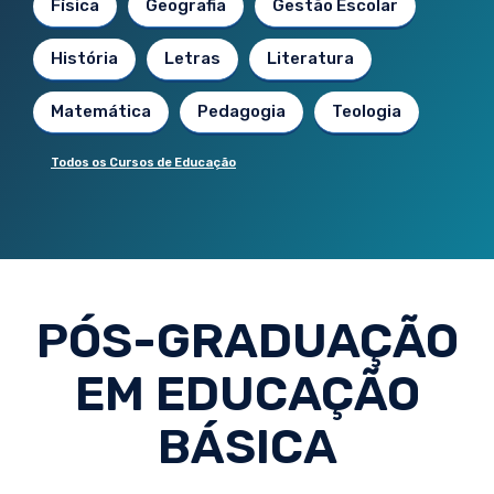
Física
Geografia
Gestão Escolar
História
Letras
Literatura
Matemática
Pedagogia
Teologia
Todos os Cursos de Educação
PÓS-GRADUAÇÃO
EM EDUCAÇÃO
BÁSICA