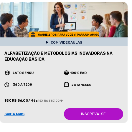
GANHE 2 POS PARA VOCE +1 PARA UM AMIGO
COM VIDEOAULAS
ALFABETIZAÇÃO E METODOLOGIAS INOVADORAS NA
EDUCAÇÃO BÁSICA
LATO SENSU
100% EAD
360 A 720H
2 A 12 MESES
18X R$ 86,00/Mês
18X R$ 387,00/Mês
INSCREVA-SE
SAIBA MAIS