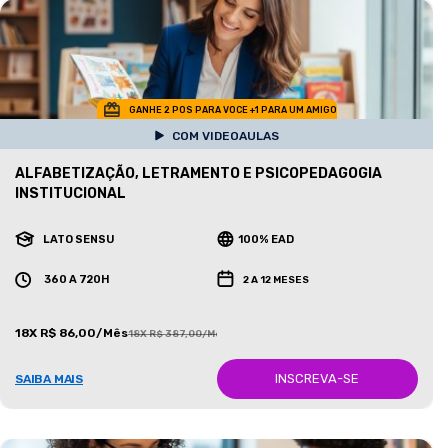
GANHE 2 POS PARA VOCE +1 PARA UM AMIGO
COM VIDEOAULAS
ALFABETIZAÇÃO, LETRAMENTO E PSICOPEDAGOGIA
INSTITUCIONAL
LATO SENSU
100% EAD
360 A 720H
2 A 12 MESES
18X R$ 86,00/Mês
18X R$ 387,00/Mês
INSCREVA-SE
SAIBA MAIS