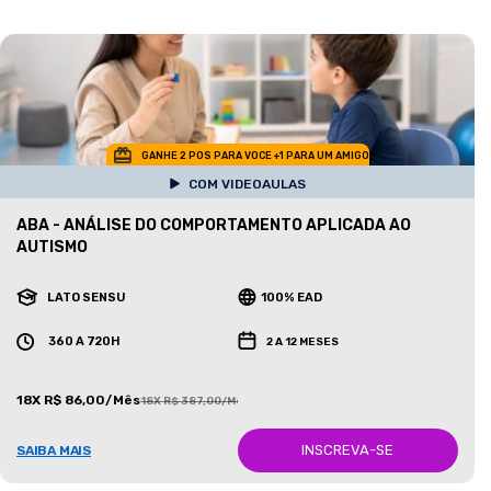
GANHE 2 POS PARA VOCE +1 PARA UM AMIGO
COM VIDEOAULAS
ABA - ANÁLISE DO COMPORTAMENTO APLICADA AO
AUTISMO
LATO SENSU
100% EAD
360 A 720H
2 A 12 MESES
18X R$ 86,00/Mês
18X R$ 387,00/Mês
INSCREVA-SE
SAIBA MAIS