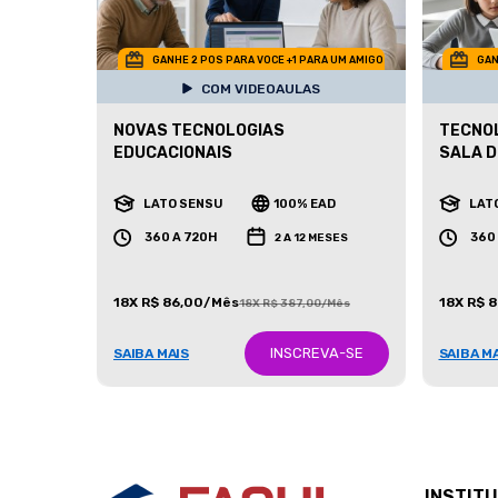
GANHE 2 POS PARA VOCE +1 PARA UM AMIGO
GAN
COM VIDEOAULAS
NOVAS TECNOLOGIAS
TECNOL
EDUCACIONAIS
SALA D
LATO SENSU
100% EAD
LAT
360 A 720H
360
2 A 12 MESES
18X R$ 86,00/Mês
18X R$ 
18X R$ 387,00/Mês
INSCREVA-SE
SAIBA MAIS
SAIBA M
INSTIT