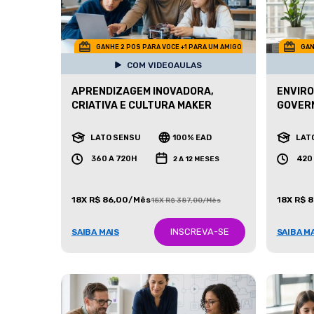
GANHE 2 POS PARA VOCE +1 PARA UM AMIGO
GAN
COM VIDEOAULAS
APRENDIZAGEM INOVADORA,
ENVIRO
CRIATIVA E CULTURA MAKER
GOVERN
LATO SENSU
100% EAD
LAT
360 A 720H
420
2 A 12 MESES
18X R$ 86,00/Mês
18X R$ 
18X R$ 387,00/Mês
INSCREVA-SE
SAIBA MAIS
SAIBA M