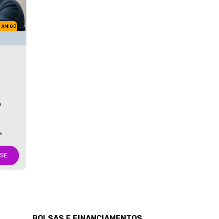
M AMIGO
S
s
-SE
BOLSAS E FINANCIAMENTOS