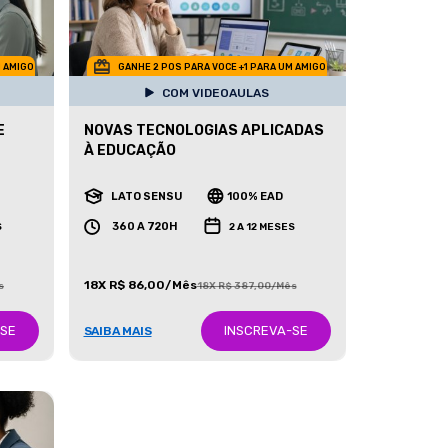
M AMIGO
GANHE 2 POS PARA VOCE +1 PARA UM AMIGO
COM VIDEOAULAS
E
NOVAS TECNOLOGIAS APLICADAS
À EDUCAÇÃO
LATO SENSU
100% EAD
360 A 720H
S
2 A 12 MESES
18X R$ 86,00/Mês
s
18X R$ 387,00/Mês
-SE
INSCREVA-SE
SAIBA MAIS