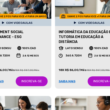
HE 2 POS PARA VOCE +1 PARA UM AMIGO
GANHE 2 POS PARA VOCE +1 PARA U
COM VIDEOAULAS
COM VIDEOAULAS
MENT SOCIAL
INFORMÁTICA DA EDUCAÇÃO 
ANCE – ESG
TUTORIA EM EDUCAÇÃO A
DISTÂNCIA
O SENSU
100% EAD
LATO SENSU
100% EAD
 A 720H
360 A 720H
2 A 12 MESES
2 A 12 MESE
86,00/Mês
18X R$ 86,00/Mês
18X R$ 387,00/Mês
18X R$ 387,00/Mê
INSCREVA-SE
INSCREVA
AIS
SAIBA MAIS