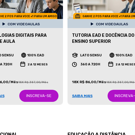
HE 2 POS PARA VOCE +1 PARA UM AMIGO
GANHE 2 POS PARA VOCE +1 PARA U
COM VIDEOAULAS
COM VIDEOAULAS
OGIAS DIGITAIS PARA
TUTORIA EAD E DOCÊNCIA DO
E AULA
ENSINO SUPERIOR
O SENSU
100% EAD
LATO SENSU
100% EAD
 A 720H
360 A 720H
2 A 12 MESES
2 A 12 MESE
86,00/Mês
18X R$ 86,00/Mês
18X R$ 387,00/Mês
18X R$ 387,00/Mê
INSCREVA-SE
INSCREVA
AIS
SAIBA MAIS
UCIONAL
EDUCAÇÃO A DISTÂNCIA