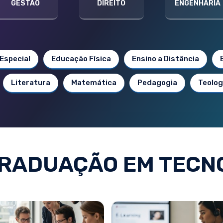
GESTÃO
DIREITO
ENGENHARIA
Especial
Educação Física
Ensino a Distância
Literatura
Matemática
Pedagogia
Teolog
RADUAÇÃO EM TECN