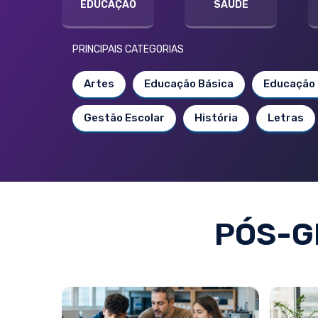
EDUCAÇÃO
SAÚDE
PRINCIPAIS CATEGORIAS
Artes
Educação Básica
Educação 
Gestão Escolar
História
Letras
PÓS-G