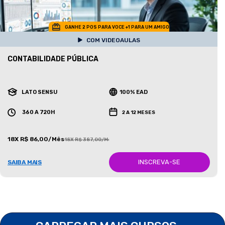
GANHE 2 POS PARA VOCE +1 PARA UM AMIGO
COM VIDEOAULAS
CONTABILIDADE PÚBLICA
LATO SENSU
100% EAD
360 A 720H
2 A 12 MESES
18X R$ 86,00/Mês
18X R$ 387,00/Mês
INSCREVA-SE
SAIBA MAIS