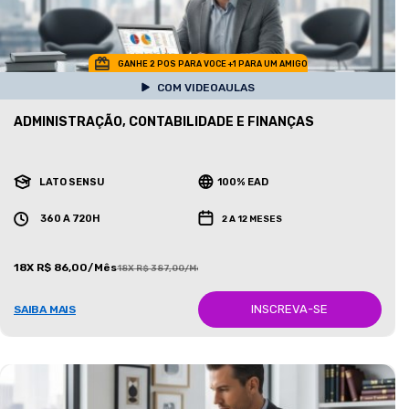
GANHE 2 POS PARA VOCE +1 PARA UM AMIGO
COM VIDEOAULAS
ADMINISTRAÇÃO, CONTABILIDADE E FINANÇAS
LATO SENSU
100% EAD
360 A 720H
2 A 12 MESES
18X R$ 86,00/Mês
18X R$ 387,00/Mês
INSCREVA-SE
SAIBA MAIS