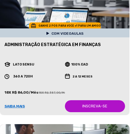
GANHE 2 POS PARA VOCE +1 PARA UM AMIGO
COM VIDEOAULAS
ADMINISTRAÇÃO ESTRATÉGICA EM FINANÇAS
LATO SENSU
100% EAD
360 A 720H
2 A 12 MESES
18X R$ 86,00/Mês
18X R$ 387,00/Mês
INSCREVA-SE
SAIBA MAIS