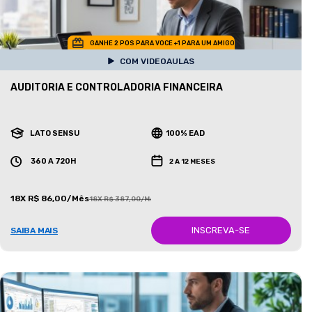
GANHE 2 POS PARA VOCE +1 PARA UM AMIGO
COM VIDEOAULAS
AUDITORIA E CONTROLADORIA FINANCEIRA
LATO SENSU
100% EAD
360 A 720H
2 A 12 MESES
18X R$ 86,00/Mês
18X R$ 387,00/Mês
INSCREVA-SE
SAIBA MAIS